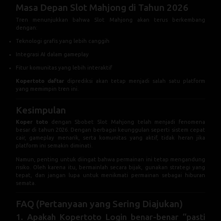
Masa Depan Slot Mahjong di Tahun 2026
Tren menunjukkan bahwa Slot Mahjong akan terus berkembang
dengan:
Teknologi grafis yang lebih canggih
Integrasi AI dalam gameplay
Fitur komunitas yang lebih interaktif
Kopertoto daftar
diprediksi akan tetap menjadi salah satu platform
yang memimpin tren ini.
Kesimpulan
Koper toto
dengan Sbobet Slot Mahjong telah menjadi fenomena
besar di tahun 2026. Dengan berbagai keunggulan seperti sistem cepat
cair, gameplay menarik, serta komunitas yang aktif, tidak heran jika
platform ini semakin diminati.
Namun, penting untuk diingat bahwa permainan ini tetap mengandung
risiko. Oleh karena itu, bermainlah secara bijak, gunakan strategi yang
tepat, dan jangan lupa untuk menikmati permainan sebagai hiburan
semata.
FAQ (Pertanyaan yang Sering Diajukan)
1. Apakah Kopertoto Login benar-benar “pasti