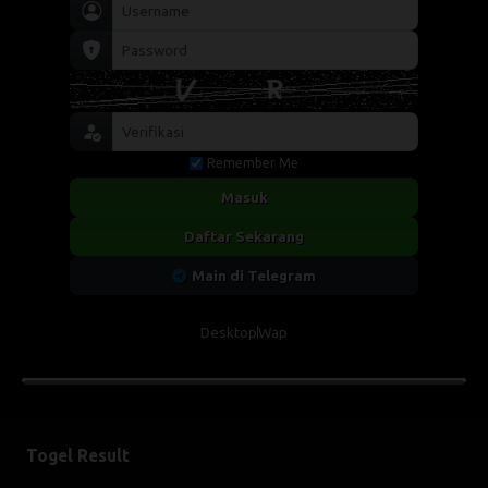
Remember Me
Masuk
Daftar Sekarang
Main di Telegram
Desktop
Wap
Togel Result