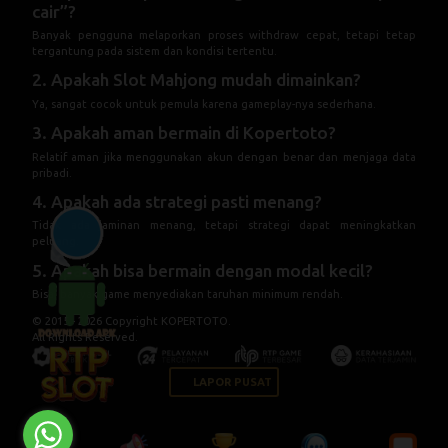
cair”?
Banyak pengguna melaporkan proses withdraw cepat, tetapi tetap
tergantung pada sistem dan kondisi tertentu.
2. Apakah Slot Mahjong mudah dimainkan?
Ya, sangat cocok untuk pemula karena gameplay-nya sederhana.
3. Apakah aman bermain di Kopertoto?
Relatif aman jika menggunakan akun dengan benar dan menjaga data
pribadi.
4. Apakah ada strategi pasti menang?
Tidak ada jaminan menang, tetapi strategi dapat meningkatkan
peluang.
5. Apakah bisa bermain dengan modal kecil?
Bisa, banyak game menyediakan taruhan minimum rendah.
© 2015 - 2026 Copyright KOPERTOTO.
All Rights Reserved.
LAPOR PUSAT