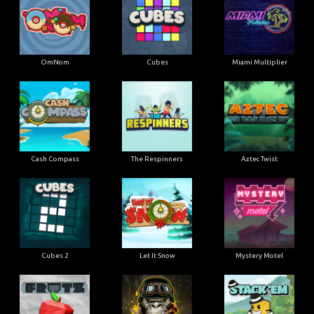
OmNom
Cubes
Miami Multiplier
Cash Compass
The Respinners
Aztec Twist
Cubes 2
Let It Snow
Mystery Motel