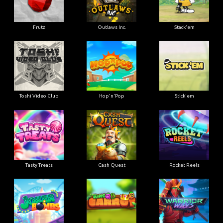
Frutz
Outlaws Inc.
Stack'em
Toshi Video Club
Hop'n'Pop
Stick'em
Tasty Treats
Cash Quest
Rocket Reels