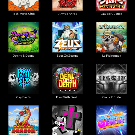
Toshi Ways Club
Army of Ares
Jaws of Justice
Donny & Danny
Zeus Ze Zecond
Le Fisherman
Pray For Six
Deal With Death
Circle Of Life