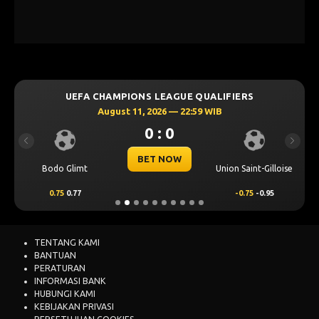
UEFA CHAMPIONS LEAGUE QUALIFIERS
August 11, 2026 — 22:59 WIB
0 : 0
Previous
Next
BET NOW
Bodo Glimt
Union Saint-Gilloise
0.75
0.77
-0.75
-0.95
TENTANG KAMI
BANTUAN
PERATURAN
INFORMASI BANK
HUBUNGI KAMI
KEBIJAKAN PRIVASI