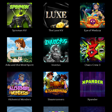
Spinman H.V
The Luxe H.V
Eye of Medusa
Aiko and the Wind Spirit
Invictus
Chaos Crew 3
Alchemist Wonders
Steamrunners
Xpander