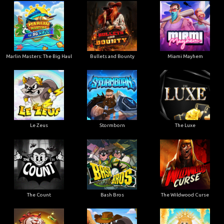
Marlin Masters: The Big Haul
Bullets and Bounty
Miami Mayhem
Le Zeus
Stormborn
The Luxe
The Count
Bash Bros
The Wildwood Curse