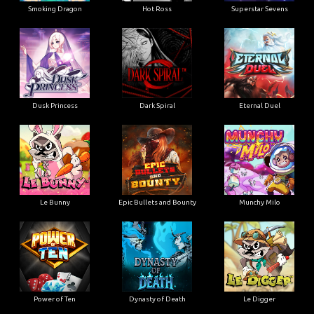
Smoking Dragon
Hot Ross
Superstar Sevens
Dusk Princess
Dark Spiral
Eternal Duel
Le Bunny
Epic Bullets and Bounty
Munchy Milo
Power of Ten
Dynasty of Death
Le Digger