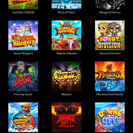
Get the CHEESE
Rise of Ymir
Wings of Horus
Snow Slingers
Shaolin Master
Donut Division
Fire my Laser
Klowns
Phoenix Duel Reels