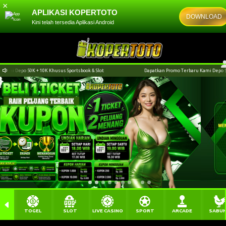
×
APLIKASI KOPERTOTO
DOWNLOAD
Kini telah tersedia Aplikasi Android
 50K + 10K Khusus Sportsbook & Slot
Dapatkan Promo Terbaru Kami Depo 50K + 10K K
TOGEL
SLOT
LIVE CASINO
SPORT
ARCADE
SABU