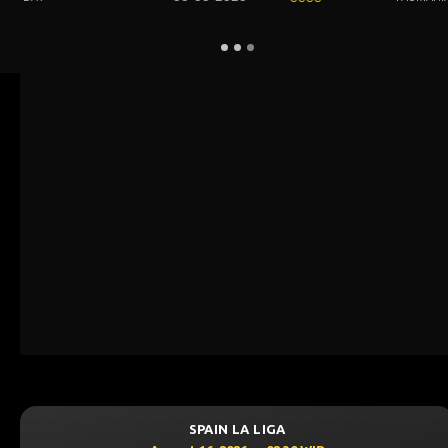
SPAIN LA LIGA