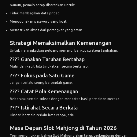
Namun, pemain tetap disarankan untuk:
Tidak membagikan data pribadi
Menggunakan password yang kuat
Memastikan akses dari perangkat yang aman
Strategi Memaksimalkan Kemenangan
Untuk meningkatkan peluang menang, berikut strategi tambahan:
???? Gunakan Taruhan Bertahap
Mulai dari kecil, lalu tingkatkan secara bertahap.
???? Fokus pada Satu Game
Jangan terlalu sering berpindah game.
???? Catat Pola Kemenangan
Beberapa pemain sukses dengan mencatat hasil permainan mereka.
???? Istirahat Secara Berkala
Hindari bermain terlalu lama tanpa jeda.
Masa Depan Slot Mahjong di Tahun 2026
Tren menunjukkan bahwa Slot Mahjong akan terus berkembang dengan: