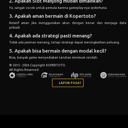
2. Apakah Slot Mahjong mudah dimainkan?
Ya, sangat cocok untuk pemula karena gameplay-nya sederhana.
3. Apakah aman bermain di Kopertoto?
Relatif aman jika menggunakan akun dengan benar dan menjaga data
pribadi.
4. Apakah ada strategi pasti menang?
Tidak ada jaminan menang, tetapi strategi dapat meningkatkan peluang.
5. Apakah bisa bermain dengan modal kecil?
Bisa, banyak game menyediakan taruhan minimum rendah.
© 2015 - 2026 Copyright KOPERTOTO.
All Rights Reserved.
LAPOR PUSAT