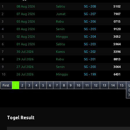
1
08 Aug 2026
Sabtu
SG - 208
5102
2
07 Aug 2026
Jumat
SG - 207
7907
3
05 Aug 2026
Rabu
SG - 206
0715
4
03 Aug 2026
Senin
SG - 205
9120
5
02 Aug 2026
Minggu
SG - 204
3052
6
01 Aug 2026
Sabtu
SG - 203
5964
7
30 Jul 2026
Kamis
SG - 202
3396
8
29 Jul 2026
Rabu
SG - 201
8813
9
27 Jul 2026
Senin
SG - 200
3064
10
26 Jul 2026
Minggu
SG - 199
6431
First
1
2
3
4
5
6
7
8
9
10
11
12
13
14
15
(
)
Togel Result