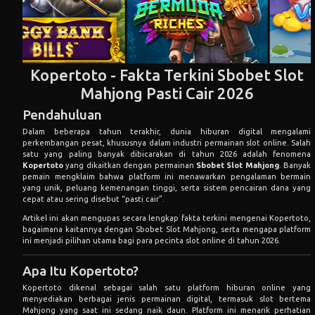
Kopertoto - Fakta Terkini Sbobet Slot
Mahjong Pasti Cair 2026
Pendahuluan
Dalam beberapa tahun terakhir, dunia hiburan digital mengalami
perkembangan pesat, khususnya dalam industri permainan slot online. Salah
satu yang paling banyak dibicarakan di tahun 2026 adalah fenomena
Kopertoto
yang dikaitkan dengan permainan
Sbobet Slot Mahjong
. Banyak
pemain mengklaim bahwa platform ini menawarkan pengalaman bermain
yang unik, peluang kemenangan tinggi, serta sistem pencairan dana yang
cepat atau sering disebut “pasti cair”.
Artikel ini akan mengupas secara lengkap fakta terkini mengenai Kopertoto,
bagaimana kaitannya dengan Sbobet Slot Mahjong, serta mengapa platform
ini menjadi pilihan utama bagi para pecinta slot online di tahun 2026.
Apa Itu Kopertoto?
Kopertoto dikenal sebagai salah satu platform hiburan online yang
menyediakan berbagai jenis permainan digital, termasuk slot bertema
Mahjong yang saat ini sedang naik daun. Platform ini menarik perhatian