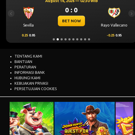
August 16, 2026 — 02:30 WIB
0 : 0
Previous
Ne
BET NOW
Sevilla
Rayo Vallecano
0.25
0.95
-0.25
0.95
TENTANG KAMI
BANTUAN
PERATURAN
INFORMASI BANK
HUBUNGI KAMI
KEBIJAKAN PRIVASI
PERSETUJUAN COOKIES