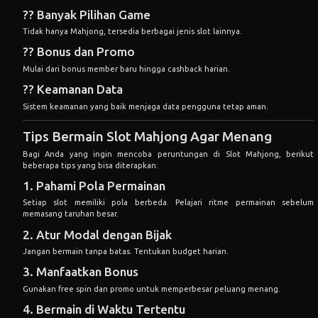
?? Banyak Pilihan Game
Tidak hanya Mahjong, tersedia berbagai jenis slot lainnya.
?? Bonus dan Promo
Mulai dari bonus member baru hingga cashback harian.
?? Keamanan Data
Sistem keamanan yang baik menjaga data pengguna tetap aman.
Tips Bermain Slot Mahjong Agar Menang
Bagi Anda yang ingin mencoba peruntungan di Slot Mahjong, berikut
beberapa tips yang bisa diterapkan:
1. Pahami Pola Permainan
Setiap slot memiliki pola berbeda. Pelajari ritme permainan sebelum
memasang taruhan besar.
2. Atur Modal dengan Bijak
Jangan bermain tanpa batas. Tentukan budget harian.
3. Manfaatkan Bonus
Gunakan free spin dan promo untuk memperbesar peluang menang.
4. Bermain di Waktu Tertentu