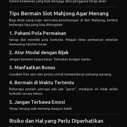
Sistem keamanan yang baik menjaga data pengguna tetap aman.
Tips Bermain Slot Mahjong Agar Menang
Bagi Anda yang ingin mencoba peruntungan di Slot Mahjong, berikut
beberapa tips yang bisa diterapkan:
1. Pahami Pola Permainan
Setiap slot memiliki pola berbeda. Pelajari ritme permainan sebelum
memasang taruhan besar.
2. Atur Modal dengan Bijak
Jangan bermain tanpa batas. Tentukan budget harian.
3. Manfaatkan Bonus
Gunakan free spin dan promo untuk memperbesar peluang menang.
4. Bermain di Waktu Tertentu
Beberapa pemain percaya ada jam “gacor”, meskipun ini tidak selalu
terbukti secara teknis.
5. Jangan Terbawa Emosi
Tetap tenang saat menang maupun kalah.
Risiko dan Hal yang Perlu Diperhatikan