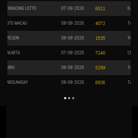
KAMBOJA
07-08-2026
8418
TAIWAN
07-08-2026
5838
YORDANIA
07-08-2026
8029
CHICAGODAY
07-08-2026
5918
TASMANIA 06
07-08-2026
8271
TASMANIA 10
07-08-2026
6840