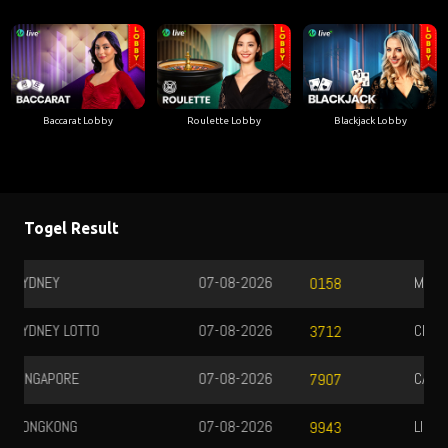
Baccarat Lobby
Roulette Lobby
Blackjack Lobby
Togel Result
MAROKO
08-08-2026
6450
CHICAGONIGHT
07-08-2026
2557
CAROLINAEVE
07-08-2026
2544
LIBANON
07-08-2026
3266