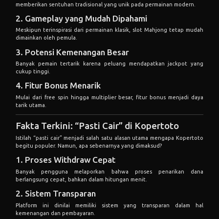
memberikan sentuhan tradisional yang unik pada permainan modern.
2. Gameplay yang Mudah Dipahami
Meskipun terinspirasi dari permainan klasik, slot Mahjong tetap mudah
dimainkan oleh pemula.
3. Potensi Kemenangan Besar
Banyak pemain tertarik karena peluang mendapatkan jackpot yang
cukup tinggi.
4. Fitur Bonus Menarik
Mulai dari free spin hingga multiplier besar, fitur bonus menjadi daya
tarik utama.
Fakta Terkini: “Pasti Cair” di Kopertoto
Istilah “pasti cair” menjadi salah satu alasan utama mengapa Kopertoto
begitu populer. Namun, apa sebenarnya yang dimaksud?
1. Proses Withdraw Cepat
Banyak pengguna melaporkan bahwa proses penarikan dana
berlangsung cepat, bahkan dalam hitungan menit.
2. Sistem Transparan
Platform ini dinilai memiliki sistem yang transparan dalam hal
kemenangan dan pembayaran.