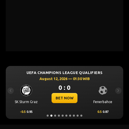
UEFA CHAMPIONS LEAGUE QUALIFIERS
August 12, 2026 — 01:30 WIB
0 : 0
Previous
Next
BET NOW
SK Sturm Graz
Fenerbahce
-0.5
0.95
0.5
0.87