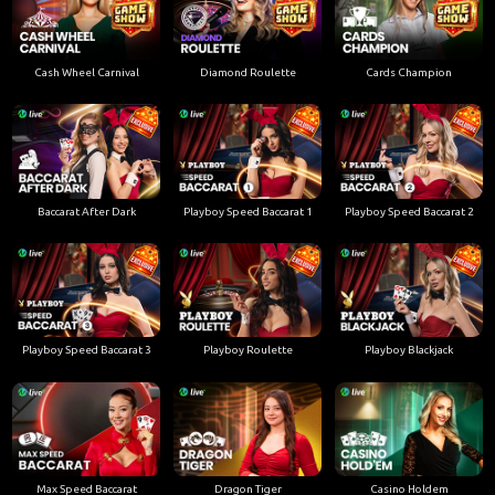
Cash Wheel Carnival
Diamond Roulette
Cards Champion
Baccarat After Dark
Playboy Speed Baccarat 1
Playboy Speed Baccarat 2
Playboy Speed Baccarat 3
Playboy Roulette
Playboy Blackjack
Max Speed Baccarat
Dragon Tiger
Casino Holdem