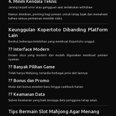
4. Minim Kendala Teknis
Jarang terjadi error atau gangguan saat melakukan withdraw.
Namun demikian, penting bagi pemain untuk tetap bijak dan memahami
bahwa semua permainan memiliki risiko.
Keunggulan Kopertoto Dibanding Platform
Lain
Berikut beberapa kelebihan yang membuat Kopertoto unggul:
?? Interface Modern
Desain situs yang modern dan mudah digunakan membuat pemain
nyaman.
?? Banyak Pilihan Game
Tidak hanya Mahjong, tersedia berbagai jenis slot lainnya.
?? Bonus dan Promo
Mulai dari bonus member baru hingga cashback harian.
?? Keamanan Data
Sistem keamanan yang baik menjaga data pengguna tetap aman.
Tips Bermain Slot Mahjong Agar Menang