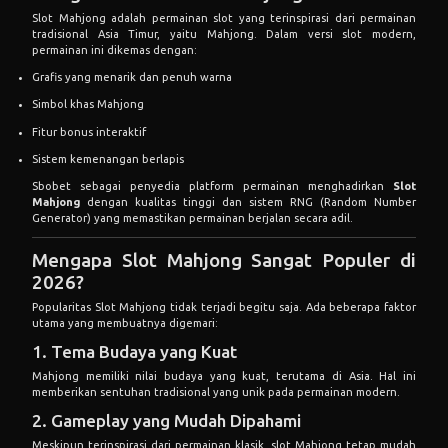
Slot Mahjong adalah permainan slot yang terinspirasi dari permainan
tradisional Asia Timur, yaitu Mahjong. Dalam versi slot modern,
permainan ini dikemas dengan:
Grafis yang menarik dan penuh warna
Simbol khas Mahjong
Fitur bonus interaktif
Sistem kemenangan berlapis
Sbobet sebagai penyedia platform permainan menghadirkan
Slot
Mahjong
dengan kualitas tinggi dan sistem RNG (Random Number
Generator) yang memastikan permainan berjalan secara adil.
Mengapa Slot Mahjong Sangat Populer di
2026?
Popularitas Slot Mahjong tidak terjadi begitu saja. Ada beberapa faktor
utama yang membuatnya digemari:
1. Tema Budaya yang Kuat
Mahjong memiliki nilai budaya yang kuat, terutama di Asia. Hal ini
memberikan sentuhan tradisional yang unik pada permainan modern.
2. Gameplay yang Mudah Dipahami
Meskipun terinspirasi dari permainan klasik, slot Mahjong tetap mudah