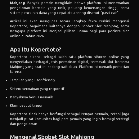
Mahjong
. Banyak pemain mengklaim bahwa platform ini menawarkan
pengalaman bermain yang unik, peluang kemenangan tinggi, serta
sistem pencairan dana yang cepat atau sering disebut “pasti cair”.
Artikel ini akan mengupas secara lengkap fakta terkini mengenai
Kopertoto, bagaimana kaitannya dengan Sbobet Slot Mahjong, serta
mengapa platform ini menjadi pilihan utama bagi para pecinta slot
online di tahun 2026.
Apa Itu Kopertoto?
Kopertoto dikenal sebagai salah satu platform hiburan online yang
menyediakan berbagai jenis permainan digital, termasuk slot bertema
Mahjong yang saat ini sedang naik daun. Platform ini menarik perhatian
karena:
Tampilan yang user-friendly
Sistem permainan yang responsif
Banyaknya bonus menarik
Klaim payout tinggi
Kopertoto tidak hanya berfungsi sebagai tempat bermain, tetapi juga
menjadi pusat komunitas bagi para pemain yang ingin berbagi strategi
dan pengalaman.
Mengenal Sbobet Slot Mahjong