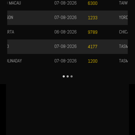
TAIWAN
06-08-2026
4587
YORDANIA
06-08-2026
0058
CHICAGODAY
06-08-2026
6981
TASMANIA 06
07-08-2026
8271
TASMANIA 10
07-08-2026
6840