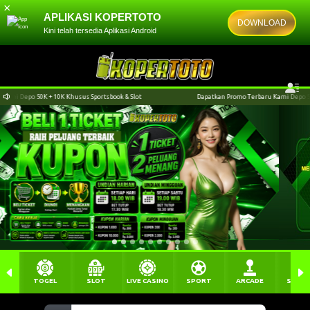
×
APLIKASI KOPERTOTO
DOWNLOAD
Kini telah tersedia Aplikasi Android
 50K + 10K Khusus Sportsbook & Slot
Dapatkan Promo Terbaru Kami Depo 50K + 10K Kh
TOGEL
SLOT
LIVE CASINO
SPORT
ARCADE
SABU