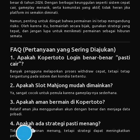
besar di tahun 2026. Dengan berbagai keunggulan seperti sistem cepat
cair, gameplay menarik, serta komunitas yang aktif, tidak heran jika
platform ini semakin diminati.
Namun, penting untuk diingat bahwa permainan ini tetap mengandung
risiko. Oleh karena itu, bermainlah secara bijak, gunakan strategi yang
tepat, dan jangan lupa untuk menikmati permainan sebagai hiburan
semata.
FAQ (Pertanyaan yang Sering Diajukan)
1. Apakah Kopertoto Login benar-benar “pasti
cair”?
Banyak pengguna melaporkan proses withdraw cepat, tetapi tetap
tergantung pada sistem dan kondisi tertentu.
2. Apakah Slot Mahjong mudah dimainkan?
Ya, sangat cocok untuk pemula karena gameplay-nya sederhana.
3. Apakah aman bermain di Kopertoto?
Relatif aman jika menggunakan akun dengan benar dan menjaga data
pribadi.
4. Apakah ada strategi pasti menang?
Tidak ada jaminan menang, tetapi strategi dapat meningkatkan
peluang.