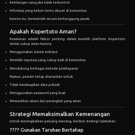
Kehilangan uang jika tidak terkontrol
Informasi yang belum tentu akurat di komunitas
Karena itu, bermainlah secara bertanggung jawab.
Apakah Kopertoto Aman?
Keamanan adalah faktor penting dalam memilih platform. Kopertoto
dinilai cukup aman karena:
Menggunakan sistem enkripsi
Memiliki reputasi yang cukup baik di komunitas
Mendukung berbagai metode pembayaran
Namun, pemain tetap disarankan untuk:
Tidak membagikan data pribadi
Menggunakan password yang kuat
Memastikan akses dari perangkat yang aman
Strategi Memaksimalkan Kemenangan
Untuk meningkatkan peluang menang, berikut strategi tambahan:
???? Gunakan Taruhan Bertahap