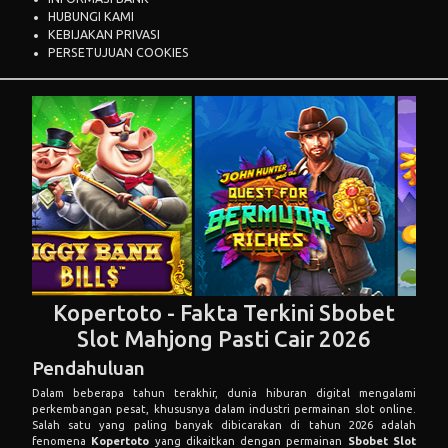
HUBUNGI KAMI
KEBIJAKAN PRIVASI
PERSETUJUAN COOKIES
Kopertoto - Fakta Terkini Sbobet
Slot Mahjong Pasti Cair 2026
Pendahuluan
Dalam beberapa tahun terakhir, dunia hiburan digital mengalami
perkembangan pesat, khususnya dalam industri permainan slot online.
Salah satu yang paling banyak dibicarakan di tahun 2026 adalah
fenomena
Kopertoto
yang dikaitkan dengan permainan
Sbobet Slot