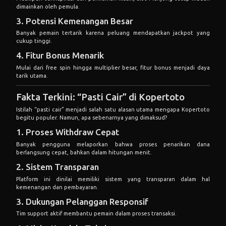
dimainkan oleh pemula.
3. Potensi Kemenangan Besar
Banyak pemain tertarik karena peluang mendapatkan jackpot yang
cukup tinggi.
4. Fitur Bonus Menarik
Mulai dari free spin hingga multiplier besar, fitur bonus menjadi daya
tarik utama.
Fakta Terkini: “Pasti Cair” di Kopertoto
Istilah “pasti cair” menjadi salah satu alasan utama mengapa Kopertoto
begitu populer. Namun, apa sebenarnya yang dimaksud?
1. Proses Withdraw Cepat
Banyak pengguna melaporkan bahwa proses penarikan dana
berlangsung cepat, bahkan dalam hitungan menit.
2. Sistem Transparan
Platform ini dinilai memiliki sistem yang transparan dalam hal
kemenangan dan pembayaran.
3. Dukungan Pelanggan Responsif
Tim support aktif membantu pemain dalam proses transaksi.