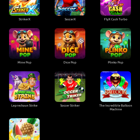
StrikerX
SoccerX
FlyX Cash Turbo
Mine Pop
Dice Pop
Plinko Pop
Leprechaun Strike
Soccer Striker
The Incredible Balloon
Machine