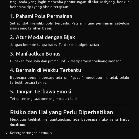
Bagi Anda yang ingin mencoba peruntungan di Slot Mahjong, berikut
beberapa tips yang bisa diterapkan:
1. Pahami Pola Permainan
Setiap slot memiliki pola berbeda. Pelajari ritme permainan sebelum
memasang taruhan besar.
2. Atur Modal dengan Bijak
Jangan bermain tanpa batas. Tentukan budget harian.
3. Manfaatkan Bonus
Gunakan free spin dan promo untuk memperbesar peluang menang.
4. Bermain di Waktu Tertentu
Beberapa pemain percaya ada jam “gacor”, meskipun ini tidak selalu
terbukti secara teknis.
5. Jangan Terbawa Emosi
Tetap tenang saat menang maupun kalah.
Risiko dan Hal yang Perlu Diperhatikan
Meskipun terlihat menguntungkan, ada beberapa risiko yang harus
dipahami:
Ketergantungan bermain