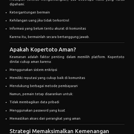
dipahami:
Ketergantungan bermain
Kehilangan uang jika tidak terkontrol
Informasi yang belum tentu akurat di komunitas
Karena itu, bermainlah secara bertanggung jawab.
Apakah Kopertoto Aman?
Keamanan adalah faktor penting dalam memilih platform. Kopertoto
dinilai cukup aman karena:
Menggunakan sistem enkripsi
Memiliki reputasi yang cukup baik di komunitas
Mendukung berbagai metode pembayaran
Namun, pemain tetap disarankan untuk:
Tidak membagikan data pribadi
Menggunakan password yang kuat
Memastikan akses dari perangkat yang aman
Strategi Memaksimalkan Kemenangan