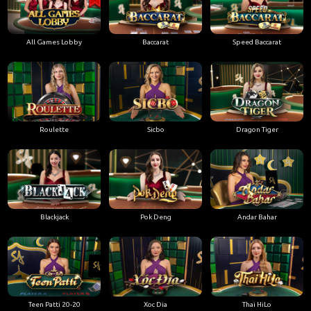
All Games Lobby
Baccarat
Speed Baccarat
Roulette
Sicbo
Dragon Tiger
Blackjack
Pok Deng
Andar Bahar
Teen Patti 20-20
Xoc Dia
Thai HiLo