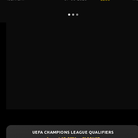
UEFA CHAMPIONS LEAGUE QUALIFIERS