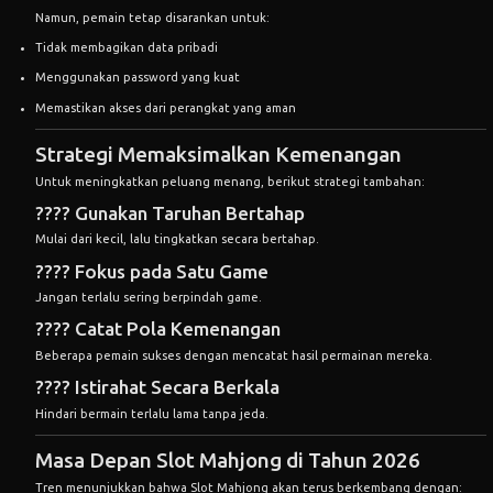
Namun, pemain tetap disarankan untuk:
Tidak membagikan data pribadi
Menggunakan password yang kuat
Memastikan akses dari perangkat yang aman
Strategi Memaksimalkan Kemenangan
Untuk meningkatkan peluang menang, berikut strategi tambahan:
???? Gunakan Taruhan Bertahap
Mulai dari kecil, lalu tingkatkan secara bertahap.
???? Fokus pada Satu Game
Jangan terlalu sering berpindah game.
???? Catat Pola Kemenangan
Beberapa pemain sukses dengan mencatat hasil permainan mereka.
???? Istirahat Secara Berkala
Hindari bermain terlalu lama tanpa jeda.
Masa Depan Slot Mahjong di Tahun 2026
Tren menunjukkan bahwa Slot Mahjong akan terus berkembang dengan: