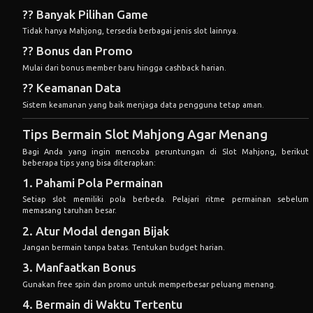
?? Banyak Pilihan Game
Tidak hanya Mahjong, tersedia berbagai jenis slot lainnya.
?? Bonus dan Promo
Mulai dari bonus member baru hingga cashback harian.
?? Keamanan Data
Sistem keamanan yang baik menjaga data pengguna tetap aman.
Tips Bermain Slot Mahjong Agar Menang
Bagi Anda yang ingin mencoba peruntungan di Slot Mahjong, berikut
beberapa tips yang bisa diterapkan:
1. Pahami Pola Permainan
Setiap slot memiliki pola berbeda. Pelajari ritme permainan sebelum
memasang taruhan besar.
2. Atur Modal dengan Bijak
Jangan bermain tanpa batas. Tentukan budget harian.
3. Manfaatkan Bonus
Gunakan free spin dan promo untuk memperbesar peluang menang.
4. Bermain di Waktu Tertentu