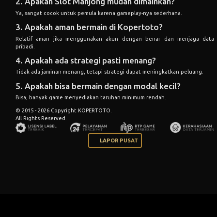
2. Apakah Slot Mahjong mudah dimainkan?
Ya, sangat cocok untuk pemula karena gameplay-nya sederhana.
3. Apakah aman bermain di Kopertoto?
Relatif aman jika menggunakan akun dengan benar dan menjaga data
pribadi.
4. Apakah ada strategi pasti menang?
Tidak ada jaminan menang, tetapi strategi dapat meningkatkan peluang.
5. Apakah bisa bermain dengan modal kecil?
Bisa, banyak game menyediakan taruhan minimum rendah.
© 2015 - 2026 Copyright KOPERTOTO.
All Rights Reserved.
LAPOR PUSAT