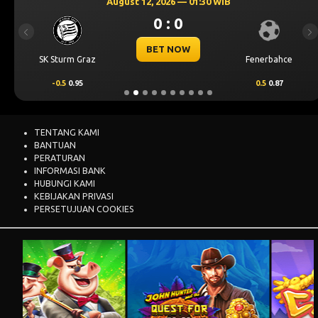
August 12, 2026 — 01:30 WIB
0 : 0
Previous
Ne
BET NOW
SK Sturm Graz
Fenerbahce
-0.5
0.95
0.5
0.87
TENTANG KAMI
BANTUAN
PERATURAN
INFORMASI BANK
HUBUNGI KAMI
KEBIJAKAN PRIVASI
PERSETUJUAN COOKIES