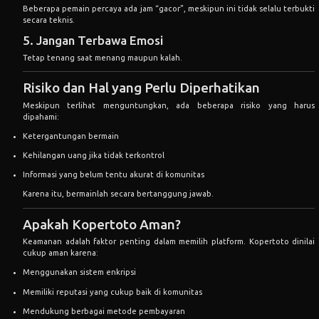
Beberapa pemain percaya ada jam “gacor”, meskipun ini tidak selalu terbukti
secara teknis.
5. Jangan Terbawa Emosi
Tetap tenang saat menang maupun kalah.
Risiko dan Hal yang Perlu Diperhatikan
Meskipun terlihat menguntungkan, ada beberapa risiko yang harus
dipahami:
Ketergantungan bermain
Kehilangan uang jika tidak terkontrol
Informasi yang belum tentu akurat di komunitas
Karena itu, bermainlah secara bertanggung jawab.
Apakah Kopertoto Aman?
Keamanan adalah faktor penting dalam memilih platform. Kopertoto dinilai
cukup aman karena:
Menggunakan sistem enkripsi
Memiliki reputasi yang cukup baik di komunitas
Mendukung berbagai metode pembayaran