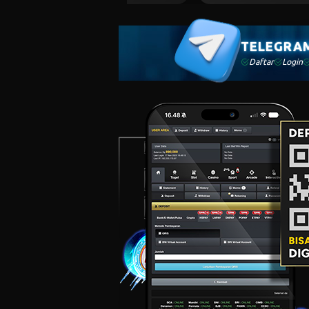
TELEGRA
Daftar
Login