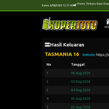
Dapatkan Promo Terbaru Kami Depo 50K + 1
Kamis 6/08/2026 12:37:44
HO
Hasil Keluaran
TASMANIA 16
Website:
https:/
No
Tanggal
1
06 Aug 2026
2
05 Aug 2026
3
04 Aug 2026
4
03 Aug 2026
5
02 Aug 2026