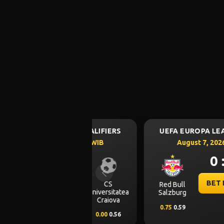
6/8/2026
6/8/2026
6/8/20
TASMANIA 13
TASMANIA 16
FUJIAN 
3964
4991
64
6/8/2026
6/8/2026
6/8/20
UEFA EUROPA LEAGUE QUALIFI
August 7, 2026 — 00:45 WIB
0 : 0
Previous
BET NOW
PAOK
Ander
0.5
0.66
-0.5
-