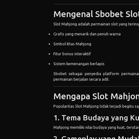
nam*** | Deposit:
Mengenal Sbobet Slo
dama*** | Deposit:
Slot Mahjong adalah permainan slot yang terinsp
Grafis yang menarik dan penuh warna
raj*** | Deposit:
Simbol khas Mahjong
zulka***in | Deposit:
Fitur bonus interaktif
Sistem kemenangan berlapis
lai*** | Deposit:
Sbobet sebagai penyedia platform permain
permainan berjalan secara adil.
ani*** | Deposit:
Mengapa Slot Mahjon
jam*** | Deposit:
Popularitas Slot Mahjong tidak terjadi begitu
ver*** | Deposit:
1. Tema Budaya yang Ku
oktav***i | Deposit:
Mahjong memiliki nilai budaya yang kuat, terut
2. Gameplay yang Muda
unja*** | Deposit: