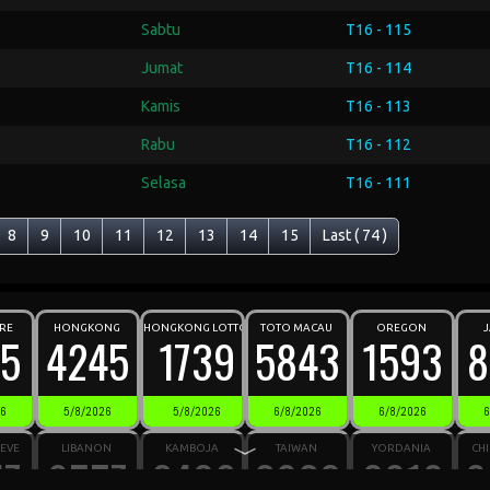
Sabtu
T16 - 115
Jumat
T16 - 114
Kamis
T16 - 113
Rabu
T16 - 112
Selasa
T16 - 111
8
9
10
11
12
13
14
15
Last ( 74 )
ORE
HONGKONG
HONGKONG LOTTO
TOTO MACAU
OREGON
J
15
4245
1739
5843
1593
8
26
5/8/2026
5/8/2026
6/8/2026
6/8/2026
6
AEVE
LIBANON
KAMBOJA
TAIWAN
YORDANIA
CH
47
9557
2402
6960
0818
8