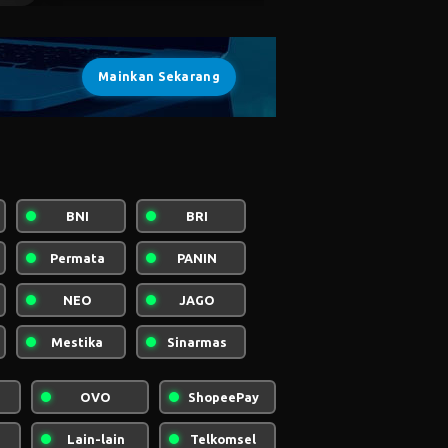
Mainkan Sekarang
BNI
BRI
Permata
PANIN
NEO
JAGO
Mestika
Sinarmas
OVO
ShopeePay
Lain-lain
Telkomsel