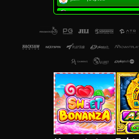
kama*** | Deposit:
nad*** | Deposit:
maya***i | Deposit:
par*** | Deposit:
purw***i | Deposit:
cin*** | Deposit:
anggr***an | Deposit:
sit*** | Deposit:
iswah***i | Deposit:
Kopertoto - Fakt
rah*** | Deposit: