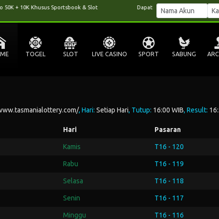
0K Khusus Sportsbook & Slot
Dapatkan Promo Terbaru Kami Depo 50K 
ME
TOGEL
SLOT
LIVE CASINO
SPORT
SABUNG
ARC
/www.tasmanialottery.com/
, Hari:
Setiap Hari
, Tutup:
16:00 WIB
, Result:
16
Hari
Pasaran
Kamis
T16 - 120
Rabu
T16 - 119
Selasa
T16 - 118
Senin
T16 - 117
Minggu
T16 - 116