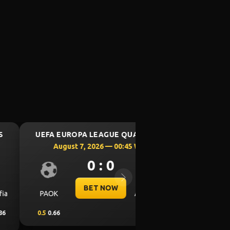
/8/2026
6/8/2026
6/8/2026
TO WUHAN
MALAYSIA
QATAR
403
4549
5930
/8/2026
6/8/2026
5/8/2026
FA EUROPA LEAGUE QUALIFIERS
August 7, 2026 — 02:00 WIB
0 : 0
Next
BET NOW
Heart of
nfica
Midlothian
5
0.67
-2.25
-0.86