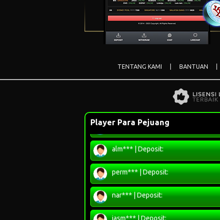
int*** | Deposit:
usa*** | Deposit:
TENTANG KAMI
|
BANTUAN
|
firga***ro | Deposit:
ell*** | Deposit:
Player Para Pejuang
alm*** | Deposit:
perm*** | Deposit:
nar*** | Deposit:
jasm*** | Deposit:
gila*** | Deposit: