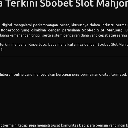
par*** | Withdraw:
Rp.170,000
 digital mengalami perkembangan pesat, khususnya dalam industri permain
suar***i | Withdraw:
a
Kopertoto
yang dikaitkan dengan permainan
Sbobet Slot Mahjong
. 
Rp.180,000
ng kemenangan tinggi, serta sistem pencairan dana yang cepat atau sering di
maya***i | Withdraw:
Rp.150,000
a terkini mengenai Kopertoto, bagaimana kaitannya dengan Sbobet Slot Mahjo
26.
ani*** | Withdraw:
Rp.70,000
bana*** | Withdraw:
Rp.220,000
hiburan online yang menyediakan berbagai jenis permainan digital, termasuk
zulka***in | Withdraw:
Rp.140,000
tam*** | Withdraw:
Rp.180,000
perm*** | Withdraw:
Rp.70,000
nar*** | Withdraw:
Rp.130,000
 bermain, tetapi juga menjadi pusat komunitas bagi para pemain yang ingin 