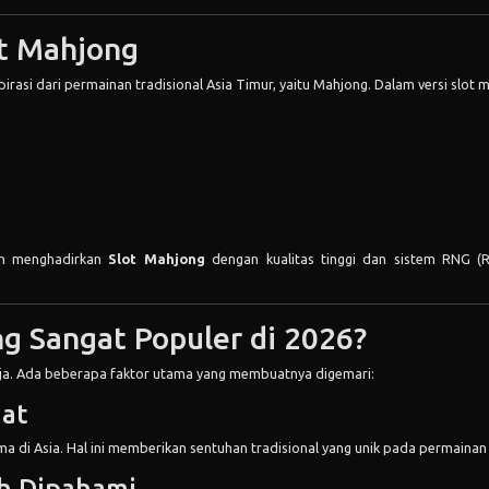
jasm*** | Withdraw:
Rp.240,000
t Mahjong
sil*** | Withdraw:
irasi dari permainan tradisional Asia Timur, yaitu Mahjong. Dalam versi slot
Rp.20,000
rah*** | Withdraw:
Rp.10,000
raj*** | Withdraw:
Rp.210,000
usa*** | Withdraw:
Rp.220,000
an menghadirkan
Slot Mahjong
dengan kualitas tinggi dan sistem RNG 
rah*** | Withdraw:
Rp.190,000
g Sangat Populer di 2026?
int*** | Withdraw:
Rp.40,000
 saja. Ada beberapa faktor utama yang membuatnya digemari:
van*** | Withdraw:
Rp.10,000
at
purw***i | Withdraw:
Rp.80,000
ama di Asia. Hal ini memberikan sentuhan tradisional yang unik pada permaina
h Dipahami
gal*** | Withdraw:
Rp.20,000