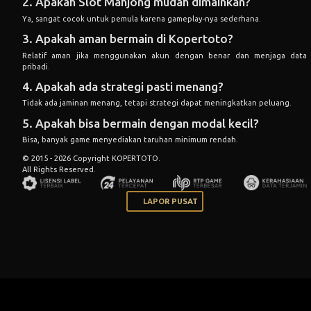
2. Apakah Slot Mahjong mudah dimainkan?
Ya, sangat cocok untuk pemula karena gameplay-nya sederhana.
3. Apakah aman bermain di Kopertoto?
Relatif aman jika menggunakan akun dengan benar dan menjaga data
pribadi.
4. Apakah ada strategi pasti menang?
Tidak ada jaminan menang, tetapi strategi dapat meningkatkan peluang.
5. Apakah bisa bermain dengan modal kecil?
Bisa, banyak game menyediakan taruhan minimum rendah.
© 2015 - 2026 Copyright KOPERTOTO.
All Rights Reserved.
LAPOR PUSAT