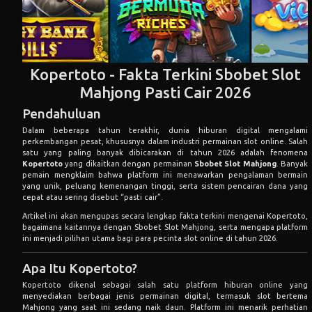
Kopertoto - Fakta Terkini Sbobet Slot
Mahjong Pasti Cair 2026
Pendahuluan
Dalam beberapa tahun terakhir, dunia hiburan digital mengalami
perkembangan pesat, khususnya dalam industri permainan slot online. Salah
satu yang paling banyak dibicarakan di tahun 2026 adalah fenomena
Kopertoto
yang dikaitkan dengan permainan
Sbobet Slot Mahjong
. Banyak
pemain mengklaim bahwa platform ini menawarkan pengalaman bermain
yang unik, peluang kemenangan tinggi, serta sistem pencairan dana yang
cepat atau sering disebut “pasti cair”.
Artikel ini akan mengupas secara lengkap fakta terkini mengenai Kopertoto,
bagaimana kaitannya dengan Sbobet Slot Mahjong, serta mengapa platform
ini menjadi pilihan utama bagi para pecinta slot online di tahun 2026.
Apa Itu Kopertoto?
Kopertoto dikenal sebagai salah satu platform hiburan online yang
menyediakan berbagai jenis permainan digital, termasuk slot bertema
Mahjong yang saat ini sedang naik daun. Platform ini menarik perhatian