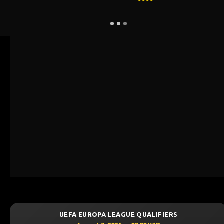
UEFA EUROPA LEAGUE QUALIFIERS