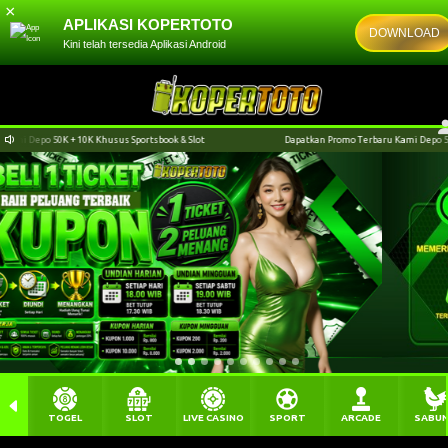
×
APLIKASI KOPERTOTO
DOWNLOAD
Kini telah tersedia Aplikasi Android
 50K + 10K Khusus Sportsbook & Slot
Dapatkan Promo Terbaru Kami Depo 50K + 10K K
TOGEL
SLOT
LIVE CASINO
SPORT
ARCADE
SABU